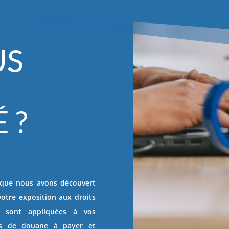
US
 ?
e que nous avons découvert
votre exposition aux droits
s sont appliquées à vos
its de douane à payer et