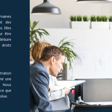
maines
nt des
. Elles
ur être
déduire
 droits
tration
nir une
. Nous
 ce que
olue.