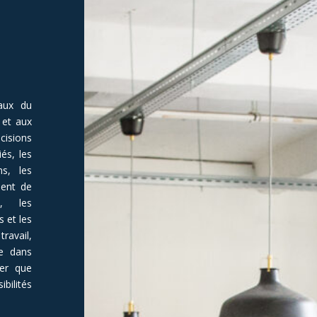
eaux du
 et aux
isions
és, les
s, les
ment de
s, les
 et les
ravail,
e dans
er que
ilités