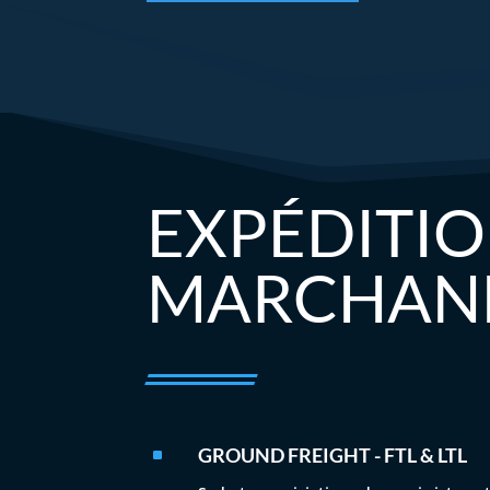
EXPÉDITIO
MARCHAND
GROUND FREIGHT - FTL & LTL
^