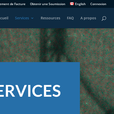
iement de Facture
Obtenir une Soumission
English
Connexion
cueil
Services
Ressources
FAQ
A propos
ERVICES