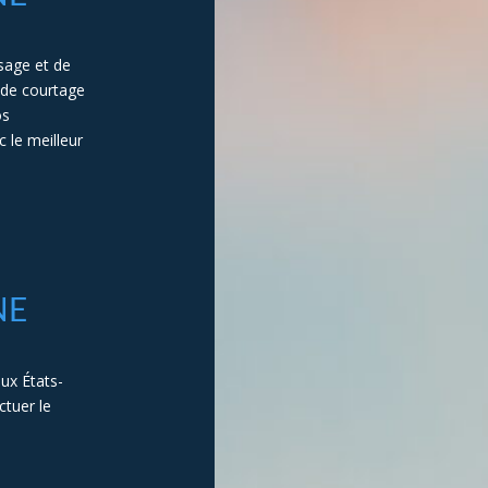
sage et de
 de courtage
os
 le meilleur
NE
ux États-
ctuer le